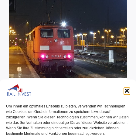
151 029 der SRI mit neuer HU erhält
Neulackierung!
Um Ihnen ein optimales Erlebnis zu bieten, verwenden wir Technologien
wie Cookies, um Geräteinformationen zu speichern bzw. darauf
zuzugreifen. Wenn Sie diesen Technologien zustimmen, können wir Daten
07.04.2023
wie das Surfverhalten oder eindeutige IDs auf dieser Website verarbeiten.
Die SRI 151 029, welche die SRI im August 2022 in die
Wenn Sie Ihre Zustimmung nicht erteilen oder zurückziehen, können
bestimmte Merkmale und Funktionen beeinträchtigt werden.
eigene Flotte übernommen hatte, hat[…]