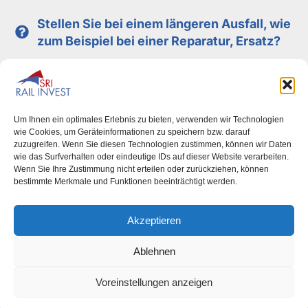
Stellen Sie bei einem längeren Ausfall, wie
zum Beispiel bei einer Reparatur, Ersatz?
Im Reparaturfall kann eine Ersatzlok gestellt werden, wenn im
Vertrag eine Mobilitätsgarantie beinhaltet ist. Meist sind
unsere Lokomotiven alle im Einsatz. Deshalb kümmert sich der
Mieter üblicherweise selbst darum. Wir empfehlen den
Um Ihnen ein optimales Erlebnis zu bieten, verwenden wir Technologien
Abschluss einer Maschinenkaskoversicherung, die im
wie Cookies, um Geräteinformationen zu speichern bzw. darauf
zuzugreifen. Wenn Sie diesen Technologien zustimmen, können wir Daten
Schadensfall eventuelle Mehrkosten für eine Ersatzlokomotive
wie das Surfverhalten oder eindeutige IDs auf dieser Website verarbeiten.
trägt.
Wenn Sie Ihre Zustimmung nicht erteilen oder zurückziehen, können
bestimmte Merkmale und Funktionen beeinträchtigt werden.
Akzeptieren
Ablehnen
Voreinstellungen anzeigen
Impressum
Datenschutz