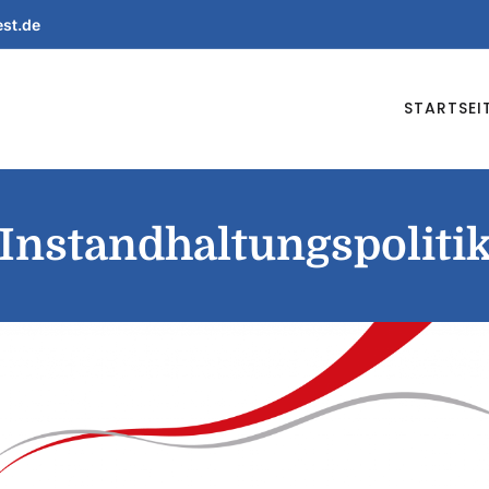
est.de
STARTSEI
Instandhaltungspoliti