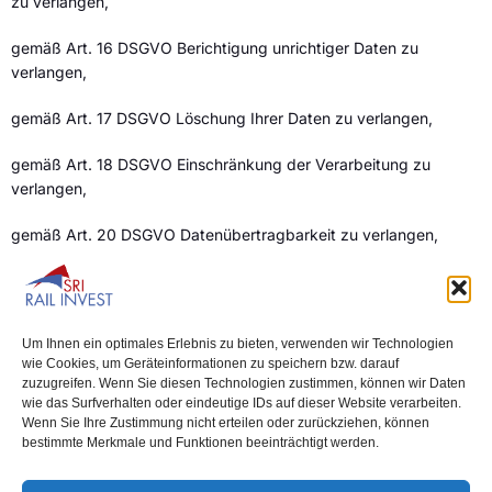
zu verlangen,
gemäß Art. 16 DSGVO Berichtigung unrichtiger Daten zu
verlangen,
gemäß Art. 17 DSGVO Löschung Ihrer Daten zu verlangen,
gemäß Art. 18 DSGVO Einschränkung der Verarbeitung zu
verlangen,
gemäß Art. 20 DSGVO Datenübertragbarkeit zu verlangen,
gemäß Art. 21 DSGVO Widerspruch gegen die Verarbeitung
einzulegen.
Um Ihnen ein optimales Erlebnis zu bieten, verwenden wir Technologien
Bitte richten Sie Ihre Anfragen an: info@sri-rail-invest.de
wie Cookies, um Geräteinformationen zu speichern bzw. darauf
zuzugreifen. Wenn Sie diesen Technologien zustimmen, können wir Daten
5. Änderungen dieser Datenschutzerklärung
wie das Surfverhalten oder eindeutige IDs auf dieser Website verarbeiten.
Wenn Sie Ihre Zustimmung nicht erteilen oder zurückziehen, können
bestimmte Merkmale und Funktionen beeinträchtigt werden.
Wir behalten uns vor, diese Datenschutzerklärung bei
Änderungen unserer Website oder gesetzlicher Vorgaben zu