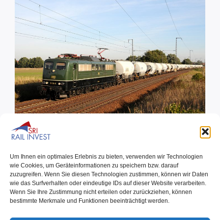
151 033 ausgeliefert und vermietet
Um Ihnen ein optimales Erlebnis zu bieten, verwenden wir Technologien
wie Cookies, um Geräteinformationen zu speichern bzw. darauf
zuzugreifen. Wenn Sie diesen Technologien zustimmen, können wir Daten
16.09.2013
wie das Surfverhalten oder eindeutige IDs auf dieser Website verarbeiten.
Aus dem Werk Dessau wurde Anfang des Monats mit
Wenn Sie Ihre Zustimmung nicht erteilen oder zurückziehen, können
bestimmte Merkmale und Funktionen beeinträchtigt werden.
der 151 033 die dritte Maschine an SRI[…]