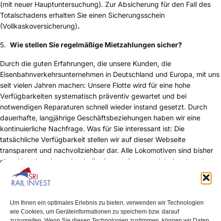
(mit neuer Hauptuntersuchung). Zur Absicherung für den Fall des
Totalschadens erhalten Sie einen Sicherungsschein
(Vollkaskoversicherung)
.
5.
Wie stellen Sie regelm
äß
ige Mietzahlungen sicher?
Durch die guten Erfahrungen, die unsere Kunden, die
Eisenbahnverkehrsunternehmen in Deutschland und Europa, mit uns
seit vielen Jahren machen: Unsere Flotte wird für eine hohe
Verfügbarkeiten systematisch präventiv gewartet und bei
notwendigen Reparaturen schnell wieder instand gesetzt. Durch
dauerhafte, langjährige Geschäftsbeziehungen haben wir eine
kontinuierliche Nachfrage. Was für Sie interessant ist: Die
tatsächliche Verfügbarkeit stellen wir auf dieser Webseite
transparent und nachvollziehbar dar. Alle Lokomotiven sind bisher
ohne Unterbrechung durchgängig vermietet, auch bei mehrmals
wechselnden Mietern. Sollte es einmal zu Vermietungspausen oder
größeren Schäden kommen, haben wir Schaden und resultierende
Stillstandszeiten versichert bzw. hierzu entsprechende Rücklagen
Um Ihnen ein optimales Erlebnis zu bieten, verwenden wir Technologien
gebildet.
wie Cookies, um Geräteinformationen zu speichern bzw. darauf
zuzugreifen. Wenn Sie diesen Technologien zustimmen, können wir Daten