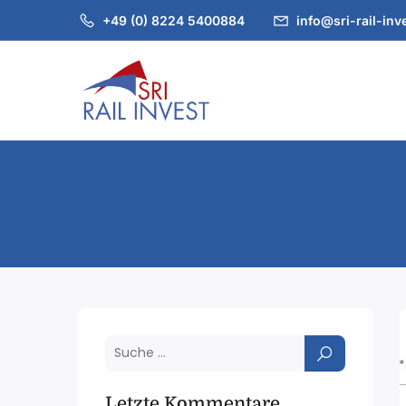
+49 (0) 8224 5400884
info@sri-rail-inv
Letzte Kommentare