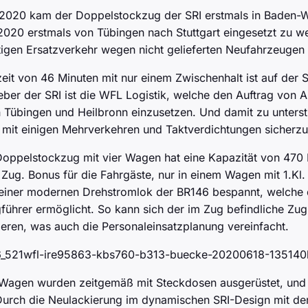
2020 kam der Doppelstockzug der SRI erstmals in Baden-W
2020 erstmals von Tübingen nach Stuttgart eingesetzt zu we
igen Ersatzverkehr wegen nicht gelieferten Neufahrzeugen a
eit von 46 Minuten mit nur einem Zwischenhalt ist auf der S
eber der SRI ist die WFL Logistik, welche den Auftrag von
 Tübingen und Heilbronn einzusetzen. Und damit zu unterstü
 mit einigen Mehrverkehren und Taktverdichtungen sicherzus
Doppelstockzug mit vier Wagen hat eine Kapazität von 470 P
 Zug. Bonus für die Fahrgäste, nur in einem Wagen mit 1.Kl.
 einer modernen Drehstromlok der BR146 bespannt, welche d
führer ermöglicht. So kann sich der im Zug befindliche Zug
ieren, was auch die Personaleinsatzplanung vereinfacht.
r Wagen wurden zeitgemäß mit Steckdosen ausgerüstet, und
 Durch die Neulackierung im dynamischen SRI-Design mit de