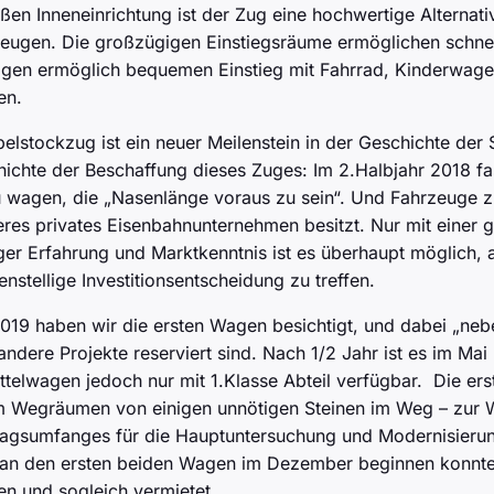
ßen Inneneinrichtung ist der Zug eine hochwertige Alternat
eugen. Die großzügigen Einstiegsräume ermöglichen schnel
gen ermöglich bequemen Einstieg mit Fahrrad, Kinderwagen 
en.
elstockzug ist ein neuer Meilenstein in der Geschichte der 
hichte der Beschaffung dieses Zuges: Im 2.Halbjahr 2018 fa
 wagen, die „Nasenlänge voraus zu sein“. Und Fahrzeuge z
eres privates Eisenbahnunternehmen besitzt. Nur mit einer
ger Erfahrung und Marktkenntnis ist es überhaupt möglich, a
enstellige Investitionsentscheidung zu treffen.
019 haben wir die ersten Wagen besichtigt, und dabei „nebe
 andere Projekte reserviert sind. Nach 1/2 Jahr ist es im M
ttelwagen jedoch nur mit 1.Klasse Abteil verfügbar. Die er
 Wegräumen von einigen unnötigen Steinen im Weg – zur W
ragsumfanges für die Hauptuntersuchung und Modernisierung
 an den ersten beiden Wagen im Dezember beginnen konnten
 und sogleich vermietet.