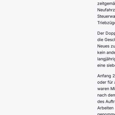
zeitgemä
Neufahrz
Steuerwa
Triebzüg
Der Dopp
die Gesc
Neues zu
kein and
langjähri
eine sieb
Anfang 2
oder für
waren Mi
nach dem
des Auft
Arbeiten
genommen