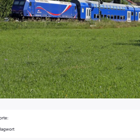
rte:
lagwort