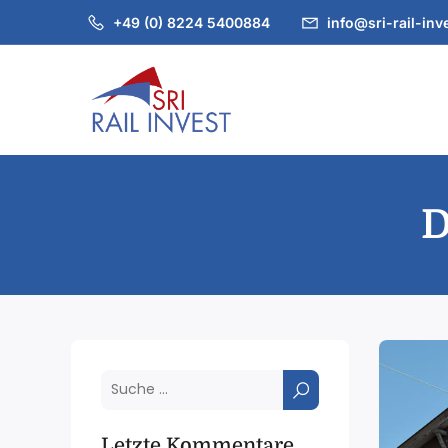
+49 (0) 8224 5400884
info@sri-rail-inv
D
Letzte Kommentare