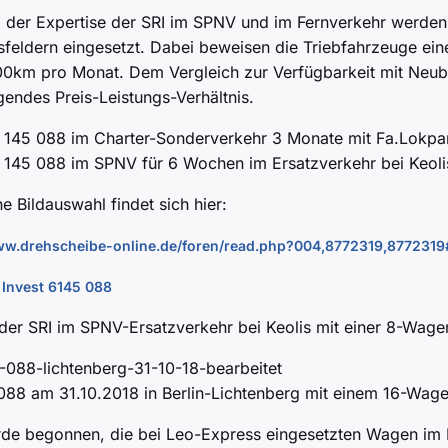
 der Expertise der SRI im SPNV und im Fernverkehr werden
feldern eingesetzt. Dabei beweisen die Triebfahrzeuge eine
00km pro Monat. Dem Vergleich zur Verfügbarkeit mit Neubau
gendes Preis-Leistungs-Verhältnis.
 145 088 im Charter-Sonderverkehr 3 Monate mit Fa.Lokpart
 145 088 im SPNV für 6 Wochen im Ersatzverkehr bei Keoli
ne Bildauswahl findet sich hier:
www.drehscheibe-online.de/foren/read.php?004,8772319,87723
der SRI im SPNV-Ersatzverkehr bei Keolis mit einer 8-Wage
088 am 31.10.2018 in Berlin-Lichtenberg mit einem 16-Wa
de begonnen, die bei Leo-Express eingesetzten Wagen im F