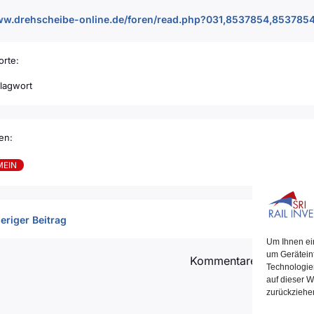
www.drehscheibe-online.de/foren/read.php?031,8537854,8537
rte:
lagwort
en:
MEIN
eriger Beitrag
Um Ihnen ei
um Gerätein
Kommentare sind deakti
Technologie
auf dieser W
zurückziehe