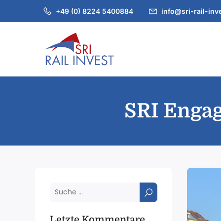
+49 (0) 8224 5400884
info@sri-rail-inv
SRI Enga
Letzte Kommentare